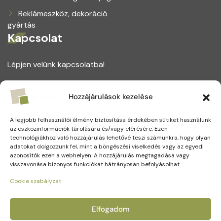
Reklámeszköz, dekoráció
gyártás
Kapcsolat
Lépjen velünk kapcsolatba!
1164 Budapest, Magtár utca 75.
Hozzájárulások kezelése
+(36) 1 221 5123
A legjobb felhasználói élmény biztosítása érdekében sütiket használunk
info@partners.hu
az eszközinformációk tárolására és/vagy elérésére. Ezen
technológiákhoz való hozzájárulás lehetővé teszi számunkra, hogy olyan
adatokat dolgozzunk fel, mint a böngészési viselkedés vagy az egyedi
azonosítók ezen a webhelyen. A hozzájárulás megtagadása vagy
visszavonása bizonyos funkciókat hátrányosan befolyásolhat.
Social Media
Cookie szabályzat
Elfogadom