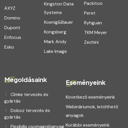
Packitoo
Kingston Data
AXYZ
Systems
Peret
Domino
Koenig&Bauer
Ryhguan
Dupont
Kongsberg
TKM Meyer
Enfocus
Mark Andy
Zechini
Esko
Lake Image
Megoldásaink
Eseményeink
Címke tervezés és
Következő eseményeink
gyártás
Webináriumok, letölthető
Doboz tervezés és
anyagok
gyártás
Korábbi eseményeink
Flexibilis csomagolóanyag