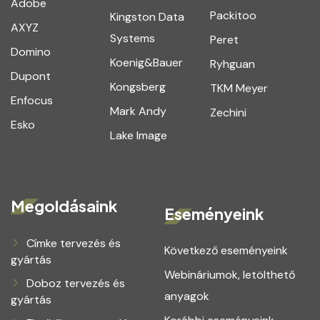
Adobe
Packitoo
Kingston Data
AXYZ
Systems
Peret
Domino
Koenig&Bauer
Ryhguan
Dupont
Kongsberg
TKM Meyer
Enfocus
Mark Andy
Zechini
Esko
Lake Image
Megoldásaink
Eseményeink
Címke tervezés és
Következő eseményeink
gyártás
Webináriumok, letölthető
Doboz tervezés és
anyagok
gyártás