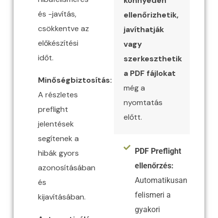
könnyedén
és -javítás,
ellenőrizhetik,
csökkentve az
javíthatják
előkészítési
vagy
időt.​
szerkeszthetik
a PDF fájlokat
Minőségbiztosítás:
még a
A részletes
nyomtatás
preflight
előtt.
jelentések
segítenek a
PDF Preflight
hibák gyors
ellenőrzés:
azonosításában
Automatikusan
és
felismeri a
kijavításában.​
gyakori