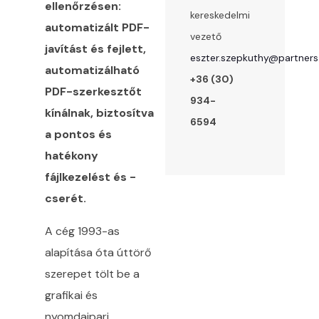
ellenőrzésen:
kereskedelmi
automatizált PDF-
vezető
javítást és fejlett,
eszter.szepkuthy@partners
automatizálható
+36 (30)
PDF-szerkesztőt
934-
kínálnak, biztosítva
6594
a pontos és
hatékony
fájlkezelést és -
cserét.
A cég 1993-as
alapítása óta úttörő
szerepet tölt be a
grafikai és
nyomdaipari