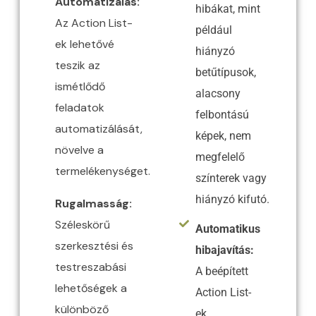
Automatizálás:
hibákat, mint
Az Action List-
például
ek lehetővé
hiányzó
teszik az
betűtípusok,
ismétlődő
alacsony
feladatok
felbontású
automatizálását,
képek, nem
növelve a
megfelelő
termelékenységet.​
színterek vagy
hiányzó kifutó.
Rugalmasság:
Széleskörű
Automatikus
szerkesztési és
hibajavítás:
testreszabási
A beépített
lehetőségek a
Action List-
különböző
ek