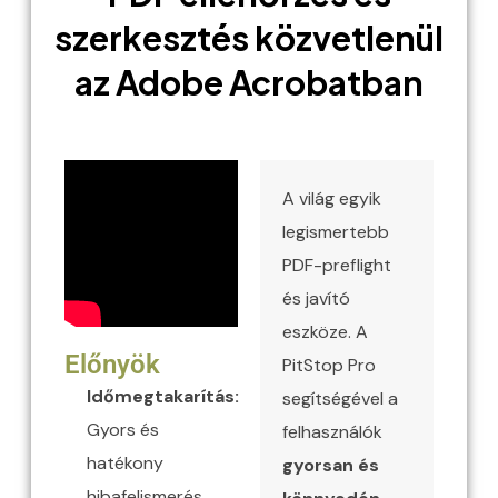
szerkesztés közvetlenül
az Adobe Acrobatban
A világ egyik
legismertebb
PDF-preflight
és javító
eszköze. A
Előnyök
PitStop Pro
Időmegtakarítás:
segítségével a
Gyors és
felhasználók
hatékony
gyorsan és
hibafelismerés