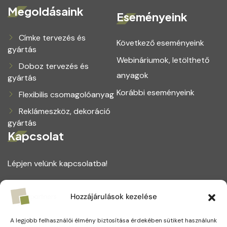
Megoldásaink
Eseményeink
Címke tervezés és
Következő eseményeink
gyártás
Webináriumok, letölthető
Doboz tervezés és
anyagok
gyártás
Korábbi eseményeink
Flexibilis csomagolóanyag
Reklámeszköz, dekoráció
gyártás
Kapcsolat
Lépjen velünk kapcsolatba!
1164 Budapest, Magtár utca 75.
Hozzájárulások kezelése
+(36) 1 221 5123
A legjobb felhasználói élmény biztosítása érdekében sütiket használunk
info@partners.hu