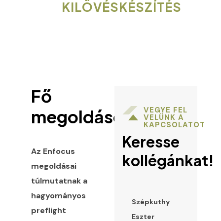
KILÖVÉSKÉSZÍTÉS
Fő
VEGYE FEL
megoldások
VELÜNK A
KAPCSOLATOT
Keresse
Az Enfocus
kollégánkat!
megoldásai
túlmutatnak a
hagyományos
Szépkuthy
preflight
Eszter