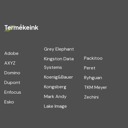
Termékeink
Grey Elephant
Adobe
Packitoo
Kingston Data
AXYZ
Systems
Peret
Domino
Koenig&Bauer
Ryhguan
Dupont
Kongsberg
TKM Meyer
Enfocus
Mark Andy
Zechini
Esko
Lake Image