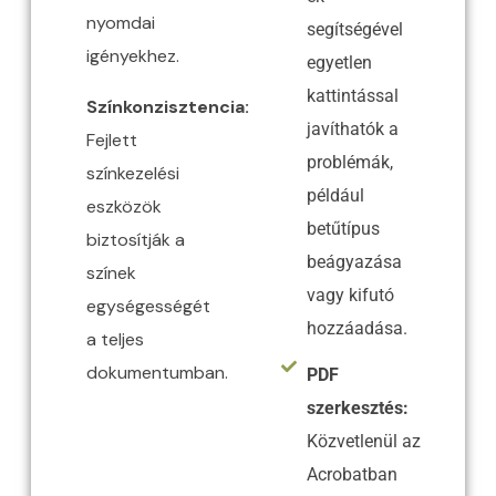
nyomdai
segítségével
igényekhez.​
egyetlen
kattintással
Színkonzisztencia:
javíthatók a
Fejlett
problémák,
színkezelési
például
eszközök
betűtípus
biztosítják a
beágyazása
színek
vagy kifutó
egységességét
hozzáadása.
a teljes
dokumentumban.
PDF
szerkesztés:
Közvetlenül az
Acrobatban