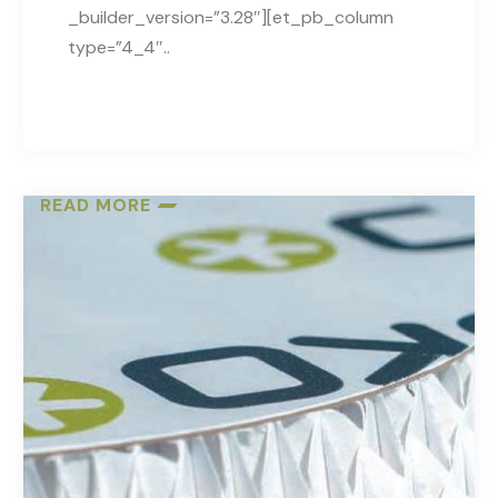
_builder_version=”3.28″][et_pb_column
type=”4_4″..
READ MORE