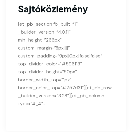
Sajtóközlemény
[et_pb_section fb_built=”1″
_builder_version=”4.0.11″
min_height=”266px”
custom_margin=”8px|||||”
custom_padding=”9px||0px||false|false”
top_divider_color=”#596118″
top_divider_height=”50px”
border_width_top=”1px”
border_color_top=”#757d31″][et_pb_row
_builder_version=”3.28″][et_pb_column
type=”4_4″..