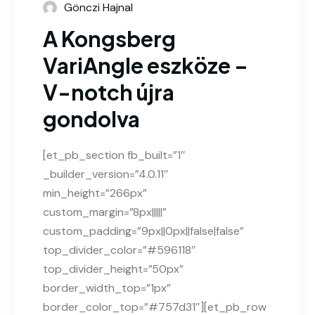
Gönczi Hajnal
A Kongsberg
VariAngle eszköze –
V-notch újra
gondolva
[et_pb_section fb_built=”1″
_builder_version=”4.0.11″
min_height=”266px”
custom_margin=”8px|||||”
custom_padding=”9px||0px||false|false”
top_divider_color=”#596118″
top_divider_height=”50px”
border_width_top=”1px”
border_color_top=”#757d31″][et_pb_row