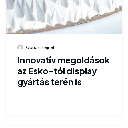
Gönczi Hajnal
Innovatív megoldások
az Esko-tól display
gyártás terén is