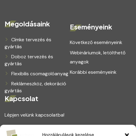
Megoldásaink
Eseményeink
Címke tervezés és
Következő eseményeink
gyártás
Webináriumok, letölthető
Doboz tervezés és
anyagok
gyártás
Korábbi eseményeink
Flexibilis csomagolóanyag
Reklámeszköz, dekoráció
gyártás
Kapcsolat
Lépjen velünk kapcsolatba!
1164 Budapest, Magtár utca 75.
Hozzájárulások kezelése