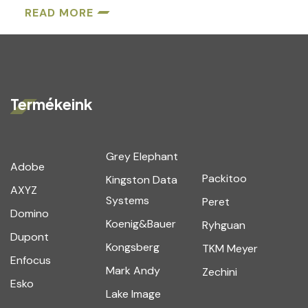
READ MORE
Termékeink
Grey Elephant
Adobe
Packitoo
Kingston Data
AXYZ
Systems
Peret
Domino
Koenig&Bauer
Ryhguan
Dupont
Kongsberg
TKM Meyer
Enfocus
Mark Andy
Zechini
Esko
Lake Image