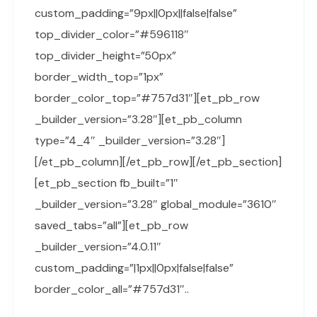
custom_padding=”9px||0px||false|false”
top_divider_color=”#596118″
top_divider_height=”50px”
border_width_top=”1px”
border_color_top=”#757d31″][et_pb_row
_builder_version=”3.28″][et_pb_column
type=”4_4″ _builder_version=”3.28″]
[/et_pb_column][/et_pb_row][/et_pb_section]
[et_pb_section fb_built=”1″
_builder_version=”3.28″ global_module=”3610″
saved_tabs=”all”][et_pb_row
_builder_version=”4.0.11″
custom_padding=”|1px||0px|false|false”
border_color_all=”#757d31″..