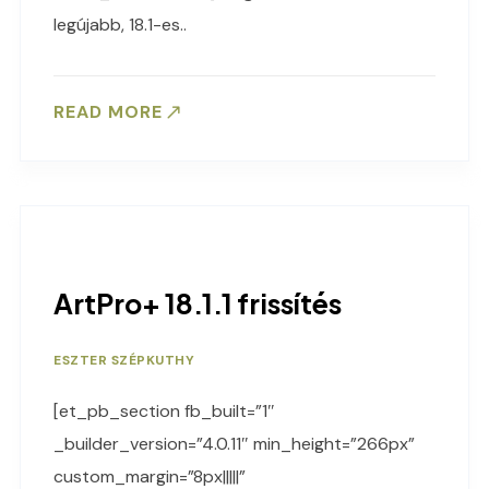
legújabb, 18.1-es..
READ MORE
ArtPro+ 18.1.1 frissítés
ESZTER SZÉPKUTHY
[et_pb_section fb_built=”1″
_builder_version=”4.0.11″ min_height=”266px”
custom_margin=”8px|||||”