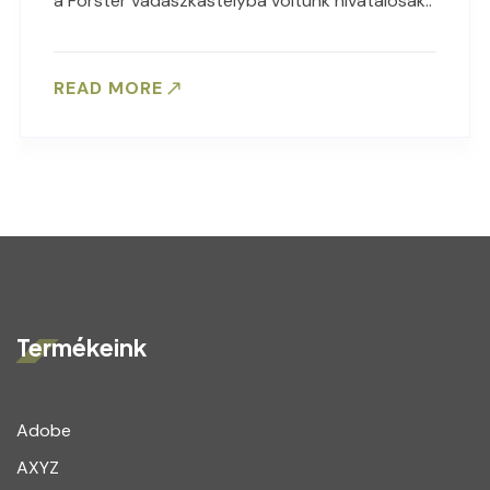
a Forster vadászkastélyba voltunk hivatalosak..
READ MORE
Termékeink
Adobe
AXYZ