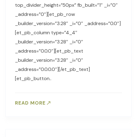
top_divider_height=”50px” fb_built=”1″ _i=”0″
_address=”0″][et_pb_row
_builder_version=”3.28″ _i=”0″ _address=”0.0″]
[et_pb_column type=”4_4″
_builder_version=”3.28″ _i=”0″
_address=”0.0.0″][et_pb_text
_builder_version=”3.28″ _i=”0″
_address=”0.0.0.0″][/et_pb_text]
[et_pb_button..
READ MORE