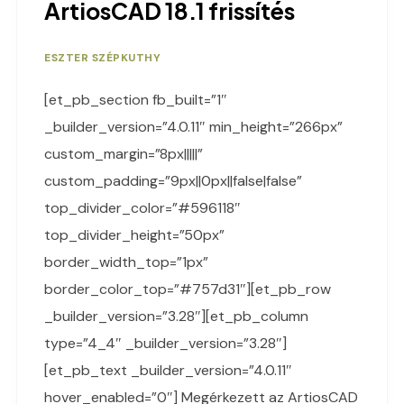
ArtiosCAD 18.1 frissítés
ESZTER SZÉPKUTHY
[et_pb_section fb_built=”1″
_builder_version=”4.0.11″ min_height=”266px”
custom_margin=”8px|||||”
custom_padding=”9px||0px||false|false”
top_divider_color=”#596118″
top_divider_height=”50px”
border_width_top=”1px”
border_color_top=”#757d31″][et_pb_row
_builder_version=”3.28″][et_pb_column
type=”4_4″ _builder_version=”3.28″]
[et_pb_text _builder_version=”4.0.11″
hover_enabled=”0″] Megérkezett az ArtiosCAD