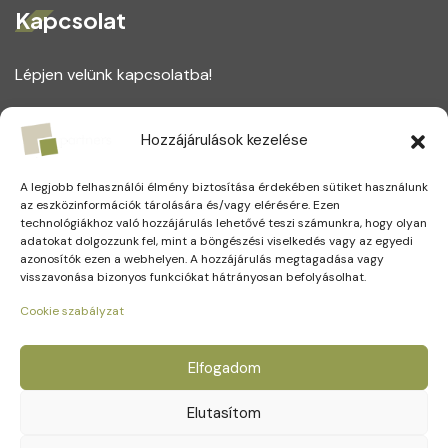
Kapcsolat
Lépjen velünk kapcsolatba!
1164 Budapest, Magtár utca 75.
Hozzájárulások kezelése
+(36) 1 221 5123
A legjobb felhasználói élmény biztosítása érdekében sütiket használunk
info@partners.hu
az eszközinformációk tárolására és/vagy elérésére. Ezen
technológiákhoz való hozzájárulás lehetővé teszi számunkra, hogy olyan
adatokat dolgozzunk fel, mint a böngészési viselkedés vagy az egyedi
azonosítók ezen a webhelyen. A hozzájárulás megtagadása vagy
visszavonása bizonyos funkciókat hátrányosan befolyásolhat.
Social Media
Cookie szabályzat
Elfogadom
Elutasítom