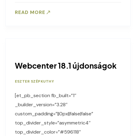
READ MORE
Webcenter 18.1 újdonságok
ESZTER SZÉPKUTHY
[et_pb_section fb_built=”1″
_builder_version=”3.28″
custom_padding=”||0px||false|false”
top_divider_style=”asymmetric4″
top_divider_color=”#596118″