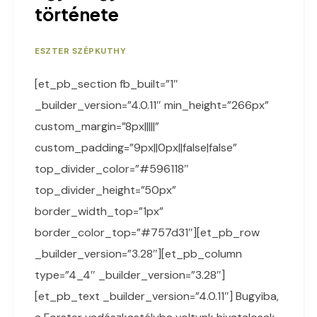
története
ESZTER SZÉPKUTHY
[et_pb_section fb_built=”1″
_builder_version=”4.0.11″ min_height=”266px”
custom_margin=”8px|||||”
custom_padding=”9px||0px||false|false”
top_divider_color=”#596118″
top_divider_height=”50px”
border_width_top=”1px”
border_color_top=”#757d31″][et_pb_row
_builder_version=”3.28″][et_pb_column
type=”4_4″ _builder_version=”3.28″]
[et_pb_text _builder_version=”4.0.11″] Bugyiba,