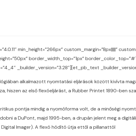
=”4.0.11″ min_height=”266px” custom_margin=”8px|||||” custom_
height=”50px” border_width_top=”1px” border_color_top=”
”4_4″ _builder_version=”3.28″][et_pb_text _builder_version
iában alkalmazott nyomtatási eljárások között kivívta magán
za, hiszen az első flexóeljárást, a Rubber Printet 1890-ben s
kritikus pontja mindig a nyomóforma volt, de a minőségi nyom
bni a DuPont, majd 1995-ben, a drupán jelent meg a digitális 
Digital Imager). A flexó hódító útja ettől a pillanattól