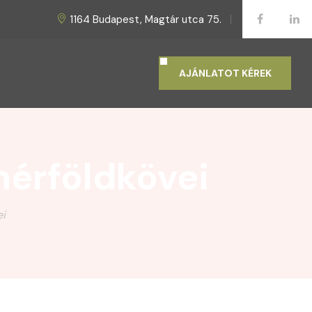
1164 Budapest, Magtár utca 75.
AJÁNLATOT KÉREK
mérföldkövei
i