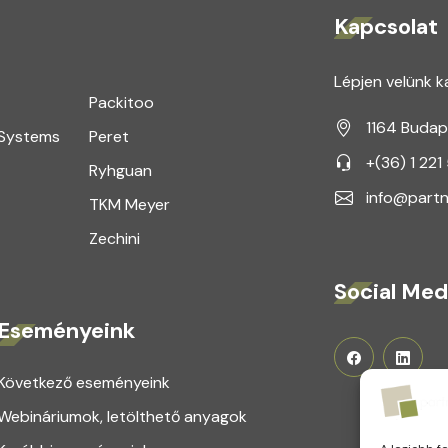
Kapcsolat
Lépjen velünk k
Packitoo
1164 Budap
 Systems
Peret
+(36) 1 221
Ryhguan
info@partn
TKM Meyer
Zechini
Social Med
Eseményeink
Következő eseményeink
Webináriumok, letölthető anyagok