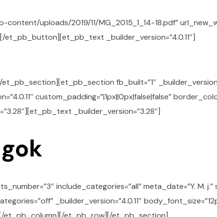
wp-content/uploads/2019/11/MG_2015_1_14-18.pdf” url_new
][/et_pb_button][et_pb_text _builder_version=”4.0.11″]
et_pb_section][et_pb_section fb_built=”1″ _builder_versio
n=”4.0.11″ custom_padding=”|1px||0px|false|false” border_co
”3.28″][et_pb_text _builder_version=”3.28″]
ágok
sts_number=”3″ include_categories=”all” meta_date=”Y. M. j.
ories=”off” _builder_version=”4.0.11″ body_font_size=”12px”
[/et_pb_column][/et_pb_row][/et_pb_section]