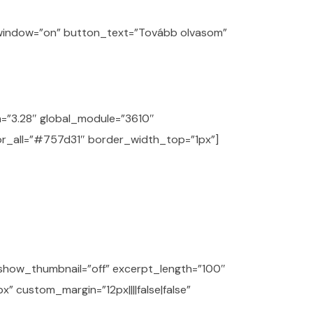
_window=”on” button_text=”Tovább olvasom”
n=”3.28″ global_module=”3610″
lor_all=”#757d31″ border_width_top=”1px”]
” show_thumbnail=”off” excerpt_length=”100″
 custom_margin=”12px||||false|false”