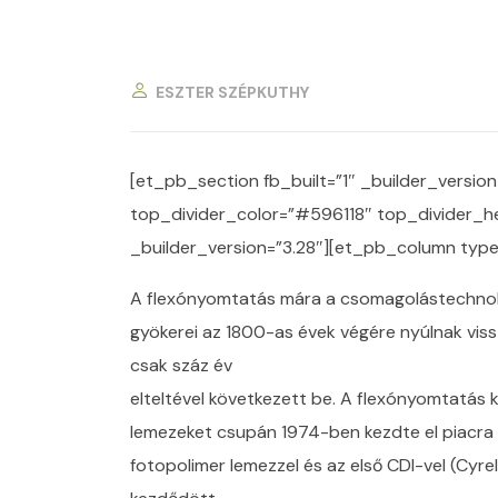
ESZTER SZÉPKUTHY
[et_pb_section fb_built=”1″ _builder_version
top_divider_color=”#596118″ top_divider_
_builder_version=”3.28″][et_pb_column type=
A flexónyomtatás mára a csomagolástechnológ
gyökerei az 1800-as évek végére nyúlnak viss
csak száz év
elteltével következett be. A flexónyomtatás 
lemezeket csupán 1974-ben kezdte el piacra do
fotopolimer lemezzel és az első CDI-vel (Cyrel 