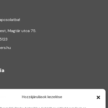
apcsolatba!
est, Magtár utca 75.
 5123
ers.hu
ia
Hozzájárulások kezelése