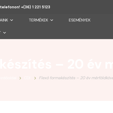
telefonon! +(36) 1 221 5123
AINK
TERMÉKEK
ESEMÉNYEK
T
készítés – 20 év 
ezdőoldal
CDI
Flexó formakészítés – 20 év mérföldköve