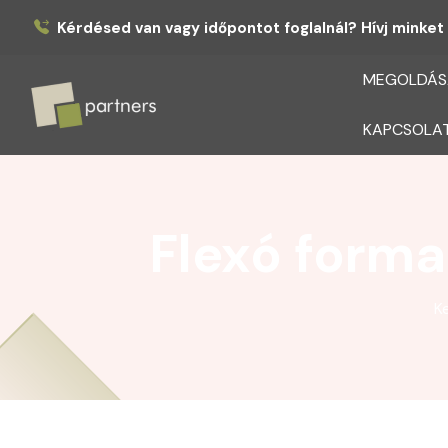
Kérdésed van vagy időpontot foglalnál? Hívj minket 
MEGOLDÁS
KAPCSOLA
Partners
Flexó forma
K