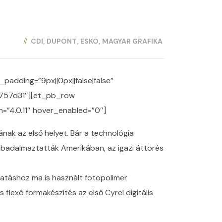
CDI
DUPONT
ESKO
MAGYAR GRAFIKA
padding=”9px||0px||false|false”
#757d31″][et_pb_row
=”4.0.11″ hover_enabled=”0″]
ak az első helyet. Bár a technológia
zabadalmaztatták Amerikában, az igazi áttörés
tatáshoz ma is használt fotopolimer
flexó formakészítés az első Cyrel digitális