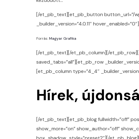
kezdődött…
[/et_pb_text][et_pb_button button_url=”/
_builder_version=”4.0.11″ hover_enabled=”0″
Forrás:
Magyar Grafika
[/et_pb_text][/et_pb_column][/et_pb_row][/
saved_tabs=”all”][et_pb_row _builder_versio
[et_pb_column type=”4_4″ _builder_version=
Hírek, újdons
[/et_pb_text][et_pb_blog fullwidth=”off” po
show_more=”on” show_author=”off” show_categ
box_shadow_style=”preset2″][/et_pb_blog]