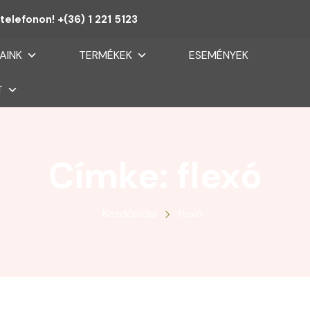
telefonon! +(36) 1 221 5123
AINK
TERMÉKEK
ESEMÉNYEK
T
Címke:
flexó
Kezdőoldal
flexó