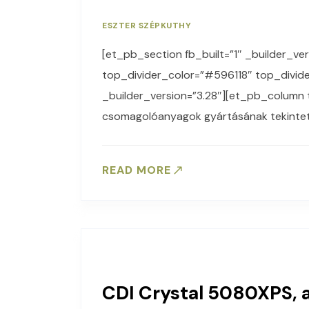
ESZTER SZÉPKUTHY
[et_pb_section fb_built=”1″ _builder_ver
top_divider_color=”#596118″ top_divi
_builder_version=”3.28″][et_pb_column 
csomagolóanyagok gyártásának tekintet
READ MORE
CDI Crystal 5080XPS, a