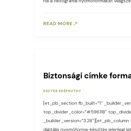
Ha a flexográfiai nyomóformákat világsz
READ MORE
Biztonsági címke form
ESZTER SZÉPKUTHY
[et_pb_section fb_built=”1″ _builder_ver
top_divider_color=”#596118″ top_divi
_builder_version=”3.28″][et_pb_column 
digitális nyomóforma-készítés jelenlegi le