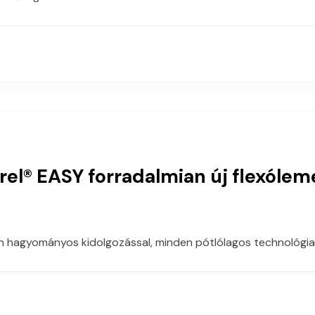
el® EASY forradalmian új flexólem
en hagyományos kidolgozással, minden pótlólagos technológiai e