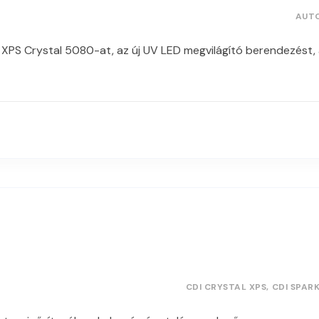
AUT
S Crystal 5080-at, az új UV LED megvilágító berendezést, am
CDI CRYSTAL XPS
CDI SPAR