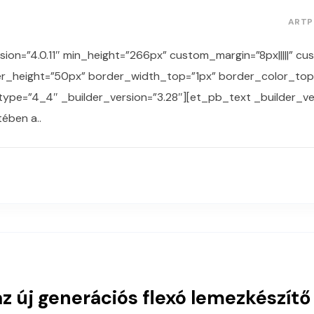
ARTP
sion=”4.0.11″ min_height=”266px” custom_margin=”8px|||||” cu
der_height=”50px” border_width_top=”1px” border_color_t
type=”4_4″ _builder_version=”3.28″][et_pb_text _builder_ver
ében a..
z új generációs flexó lemezkészítő