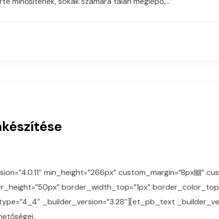
erte minősítenék, sokak számára talán meglepő,…
akészítése
sion=”4.0.11″ min_height=”266px” custom_margin=”8px|||||” cu
der_height=”50px” border_width_top=”1px” border_color_t
type=”4_4″ _builder_version=”3.28″][et_pb_text _builder_ver
hetőségei..