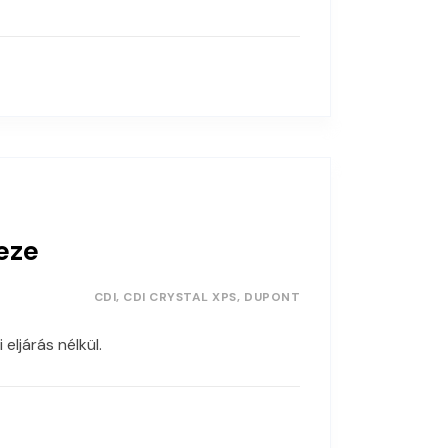
eze
CDI
CDI CRYSTAL XPS
DUPONT
ljárás nélkül.