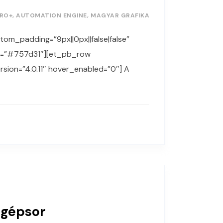
RO+
AUTOMATION ENGINE
MAGYAR GRAFIKA
stom_padding=”9px||0px||false|false”
op=”#757d31″][et_pb_row
sion=”4.0.11″ hover_enabled=”0″] A
 gépsor