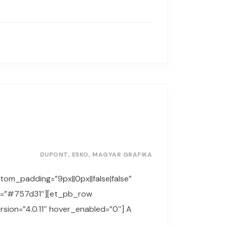
DUPONT
ESKO
MAGYAR GRAFIKA
stom_padding=”9px||0px||false|false”
op=”#757d31″][et_pb_row
sion=”4.0.11″ hover_enabled=”0″] A