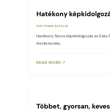
Hatékony képkidolgozás
HÜTTENER KATALIN
Hatékony flexos képfeldolgozás az Esko F
festékterülés..
READ MORE
Többet, gyorsan, keve