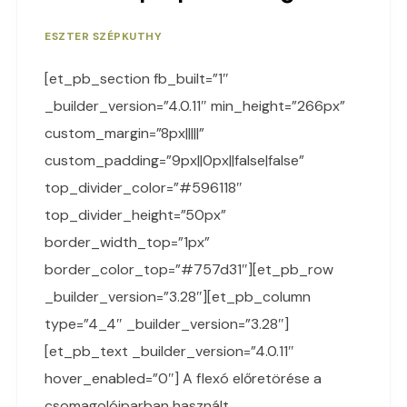
ESZTER SZÉPKUTHY
[et_pb_section fb_built=”1″
_builder_version=”4.0.11″ min_height=”266px”
custom_margin=”8px|||||”
custom_padding=”9px||0px||false|false”
top_divider_color=”#596118″
top_divider_height=”50px”
border_width_top=”1px”
border_color_top=”#757d31″][et_pb_row
_builder_version=”3.28″][et_pb_column
type=”4_4″ _builder_version=”3.28″]
[et_pb_text _builder_version=”4.0.11″
hover_enabled=”0″] A flexó előretörése a
csomagolóiparban használt..