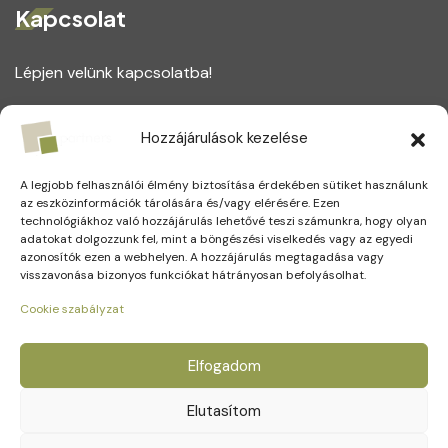
Kapcsolat
Lépjen velünk kapcsolatba!
1164 Budapest, Magtár utca 75.
Hozzájárulások kezelése
+(36) 1 221 5123
A legjobb felhasználói élmény biztosítása érdekében sütiket használunk
info@partners.hu
az eszközinformációk tárolására és/vagy elérésére. Ezen
technológiákhoz való hozzájárulás lehetővé teszi számunkra, hogy olyan
adatokat dolgozzunk fel, mint a böngészési viselkedés vagy az egyedi
azonosítók ezen a webhelyen. A hozzájárulás megtagadása vagy
visszavonása bizonyos funkciókat hátrányosan befolyásolhat.
Social Media
Cookie szabályzat
Elfogadom
Elutasítom