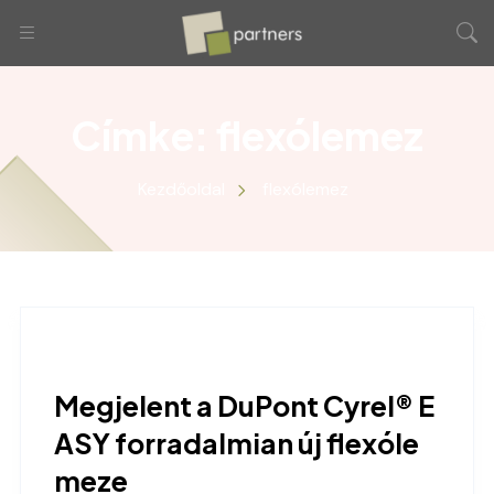
Címke:
flexólemez
Kezdőoldal
flexólemez
Megjelent a DuPont Cyrel® E
ASY forradalmian új flexóle
meze