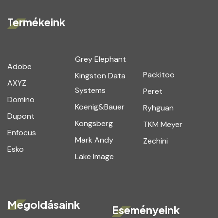
Termékeink
Grey Elephant
Adobe
Packitoo
Kingston Data
AXYZ
Systems
Peret
Domino
Koenig&Bauer
Ryhguan
Dupont
Kongsberg
TKM Meyer
Enfocus
Mark Andy
Zechini
Esko
Lake Image
Megoldásaink
Eseményeink