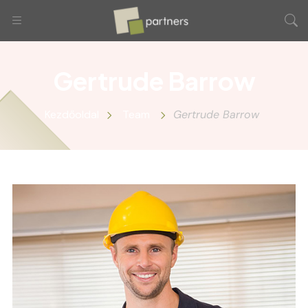
Gertrude Barrow
Kezdőoldal
Team
Gertrude Barrow