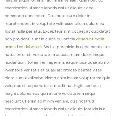
magna aliqua. Ut enim ad minim veniam, quis nostrud
exercitation ullamco laboris nisi ut aliquip ex ea
commodo consequat. Duis aute irure dolor in
reprehenderit in voluptate velit esse cillum dolore eu
fugiat nulla pariatur. Excepteur sint occaecat cupidatat
non proident, sunt in culpa qui officia
deserunt mollit
anim id est laborum
. Sed ut perspiciatis unde omnis iste
natus error sit voluptatem accusantium doloremque
laudantium, totam rem aperiam, eaque ipsa quae ab illo
inventore veritatis et quasi architecto beatae vitae
dicta sunt explicabo. Nemo enim ipsam voluptatem quia
voluptas sit aspernatur aut odit aut fugit, sed quia
magni dolores eos qui ratione voluptatem sequi
nesciunt Ut enim ad minim veniam, quis nostrud
exercitation ullamco laboris nisi ut aliquip. Matilda is a