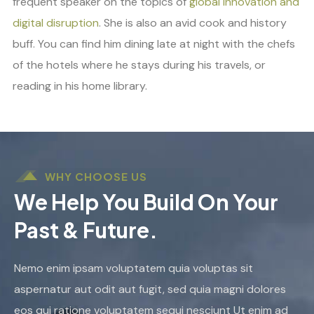
frequent speaker on the topics of
global innovation and
digital disruption
. She is also an avid cook and history
buff. You can find him dining late at night with the chefs
of the hotels where he stays during his travels, or
reading in his home library.
WHY CHOOSE US
We Help You Build On Your
Past & Future.
Nemo enim ipsam voluptatem quia voluptas sit
aspernatur aut odit aut fugit, sed quia magni dolores
eos qui ratione voluptatem sequi nesciunt Ut enim ad