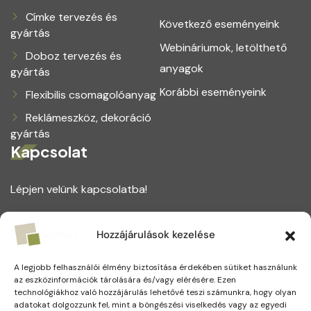
Címke tervezés és
Következő eseményeink
gyártás
Webináriumok, letölthető
Doboz tervezés és
anyagok
gyártás
Korábbi eseményeink
Flexibilis csomagolóanyag
Reklámeszköz, dekoráció
gyártás
Kapcsolat
Lépjen velünk kapcsolatba!
1164 Budapest, Magtár utca 75.
Hozzájárulások kezelése
+(36) 1 221 5123
A legjobb felhasználói élmény biztosítása érdekében sütiket használunk
info@partners.hu
az eszközinformációk tárolására és/vagy elérésére. Ezen
technológiákhoz való hozzájárulás lehetővé teszi számunkra, hogy olyan
adatokat dolgozzunk fel, mint a böngészési viselkedés vagy az egyedi