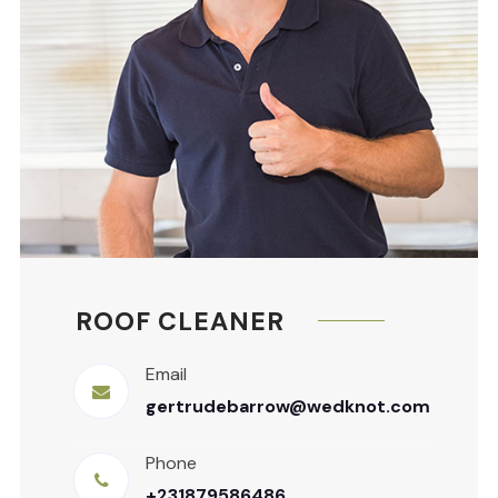
ROOF CLEANER
Email
gertrudebarrow@wedknot.com
Phone
+231879586486