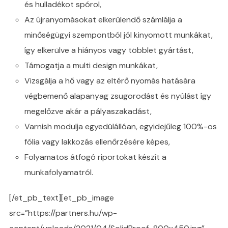
és hulladékot spórol,
Az újranyomásokat elkerülendő számlálja a
minőségügyi szempontból jól kinyomott munkákat,
így elkerülve a hiányos vagy többlet gyártást,
Támogatja a multi design munkákat,
Vizsgálja a hő vagy az eltérő nyomás hatására
végbemenő alapanyag zsugorodást és nyúlást így
megelőzve akár a pályaszakadást,
Varnish modulja egyedülállóan, egyidejűleg 100%-os
fólia vagy lakkozás ellenőrzésére képes,
Folyamatos átfogó riportokat készít a
munkafolyamatról.
[/et_pb_text][et_pb_image
src=”https://partners.hu/wp-