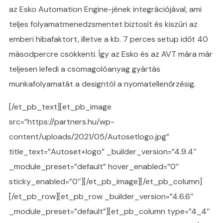
az Esko Automation Engine-jének integrációjával, ami
teljes folyamatmenedzsmentet biztosít és kiszűri az
emberi hibafaktort, illetve a kb. 7 perces setup időt 40
másodpercre csökkenti. Így az Esko és az AVT mára már
teljesen lefedi a csomagolóanyag gyártás
munkafolyamatát a designtól a nyomatellenőrzésig.
[/et_pb_text][et_pb_image
src=”https://partners.hu/wp-
content/uploads/2021/05/Autosetlogo.jpg”
title_text=”Autoset+logo” _builder_version=”4.9.4″
_module_preset=”default” hover_enabled=”0″
sticky_enabled=”0″][/et_pb_image][/et_pb_column]
[/et_pb_row][et_pb_row _builder_version=”4.6.6″
_module_preset=”default”][et_pb_column type=”4_4″