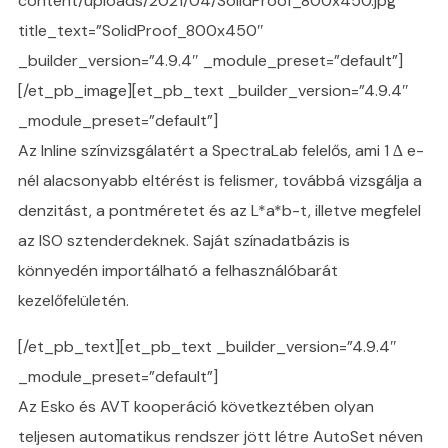
content/uploads/2021/04/SolidProof_800x450.jpg”
title_text=”SolidProof_800x450″
_builder_version=”4.9.4″ _module_preset=”default”]
[/et_pb_image][et_pb_text _builder_version=”4.9.4″
_module_preset=”default”]
Az Inline színvizsgálatért a SpectraLab felelős, ami 1 ∆ e-
nél alacsonyabb eltérést is felismer, továbbá vizsgálja a
denzitást, a pontméretet és az L*a*b-t, illetve megfelel
az ISO sztenderdeknek. Saját színadatbázis is
könnyedén importálható a felhasználóbarát
kezelőfelületén.
[/et_pb_text][et_pb_text _builder_version=”4.9.4″
_module_preset=”default”]
Az Esko és AVT kooperáció következtében olyan
teljesen automatikus rendszer jött létre AutoSet néven