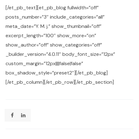
[/et_pb_text][et_pb_blog fullwidth=”off”
posts_number=”3″ include_categories=”all”
meta_date=”Y. M. j.” show_thumbnail=”off”
excerpt_length=”100″ show_more=”on”
show_author=”off” show_categories=”off”
_builder_version=”4.0.11″ body_font_size=”12px”
custom_margin=”12px||||false|false”
box_shadow_style=”preset2″][/et_pb_blog]
[/et_pb_column][/et_pb_row][/et_pb_section]