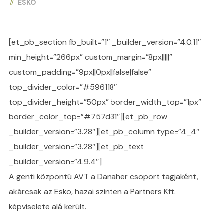
ESKO
[et_pb_section fb_built=”1″ _builder_version=”4.0.11″
min_height=”266px” custom_margin=”8px|||||”
custom_padding=”9px||0px||false|false”
top_divider_color=”#596118″
top_divider_height=”50px” border_width_top=”1px”
border_color_top=”#757d31″][et_pb_row
_builder_version=”3.28″][et_pb_column type=”4_4″
_builder_version=”3.28″][et_pb_text
_builder_version=”4.9.4″]
A genti központú AVT a Danaher csoport tagjaként,
akárcsak az Esko, hazai szinten a Partners Kft.
képviselete alá került.