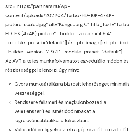
src=”https://partners.hu/wp-
content/uploads/2021/04/Turbo-HD-16K-4x4K-
picture-scaled.jpg” alt=”Kongsberg C” title_text=”Turbo
HD 16K (4x4K) picture” _builder_version=”4.9.4″
_module_preset=”default”][/et_pb_image][et_pb_text
_builder_version=”4.9.4″ _module_preset=”default”]
Az AVT a teljes munkafolyamatot egyedülálló módon és
részleteséggel ellenőrzi, úgy mint:
Gyors munkaátállásra biztosít lehetőséget minimális
veszteséggel,
Rendszere felismeri és megkülönbözteti a
véletlenszerű és ismétlődő hibákat a
legrelevánsabbakkal a fókuszban,
Valós időben figyelmezteti a gépkezelőt, amivel időt