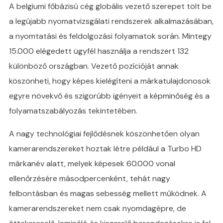
A belgiumi főbázisú cég globális vezető szerepet tölt be
a legújabb nyomatvizsgálati rendszerek alkalmazásában,
a nyomtatási és feldolgozási folyamatok során. Mintegy
15.000 elégedett ügyfél használja a rendszert 132
különböző országban. Vezető pozícióját annak
köszönheti, hogy képes kielégíteni a márkatulajdonosok
egyre növekvő és szigorúbb igényeit a képminőség és a
folyamatszabályozás tekintetében.
A nagy technológiai fejlődésnek köszönhetően olyan
kamerarendszereket hoztak létre például a Turbo HD
márkanév alatt, melyek képesek 60.000 vonal
ellenőrzésére másodpercenként, tehát nagy
felbontásban és magas sebesség mellett működnek. A
kamerarendszereket nem csak nyomdagépre, de