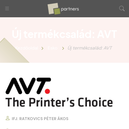
Új termékcsalád: AVT
Kezdőoldal
Esko
Új termékcsalád: AVT
IFJ. RATKOVICS PÉTER ÁKOS