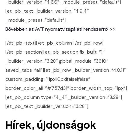
_builder_version=”4.6.6″ _module_preset=”default”]
[et_pb_text _builder_version=”4.9.4″
_module_preset=”default”]
Bővebben az AVT nyomatvizsgálati rendszerről >>
[/et_pb_text][/et_pb_column][/et_pb_row]
[/et_pb_section][et_pb_section fb_built=”1″
_builder_version=”3.28″ global_module=”3610″
saved_tabs=”all”][et_pb_row _builder_version=”4.0.11″
custom_padding=”|1px||0px|false|false”
border_color_all=”#757d31″ border_width_top=”1px”]
[et_pb_column type=”4_4″ _builder_version=”3.28″]
[et_pb_text _builder_version=”3.28″]
Hírek, újdonságok