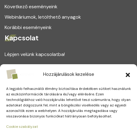
Következő eseményeink
Webináriumok, letölthető anyagok
Korábbi eseményeink
Kapcsolat
Lépjen velünk kapcsolatba!
1164 Budapest, Magtár utca 75.
Hozzájárulások kezelése
+(36) 1 221 5123
A legjobb felhasználói élmény biztosítása érdekében sütiket használunk
info@partners.hu
az eszközinformációk tárolására és/vagy elérésére. Ezen
technológiákhoz való hozzájárulás lehetővé teszi számunkra, hogy olyan
adatokat dolgozzunk fel, mint a böngészési viselkedés vagy az egyedi
azonosítók ezen a webhelyen. A hozzájárulás megtagadása vagy
visszavonása bizonyos funkciókat hátrányosan befolyásolhat.
Social Media
Cookie szabályzat