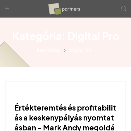
Kategória:
Digital Pro
Kezdőoldal
Digital Pro
Értékteremtés és profitabilit
ás a keskenypályás nyomtat
ásban – Mark Andy megoldá