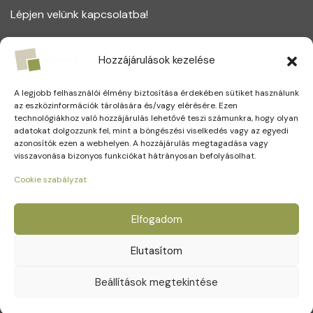
Lépjen velünk kapcsolatba!
1164 Budapest, Magtár utca 75.
Hozzájárulások kezelése
+(36) 1 221 5123
A legjobb felhasználói élmény biztosítása érdekében sütiket használunk
info@partners.hu
az eszközinformációk tárolására és/vagy elérésére. Ezen
technológiákhoz való hozzájárulás lehetővé teszi számunkra, hogy olyan
adatokat dolgozzunk fel, mint a böngészési viselkedés vagy az egyedi
azonosítók ezen a webhelyen. A hozzájárulás megtagadása vagy
visszavonása bizonyos funkciókat hátrányosan befolyásolhat.
Social Media
Cookie szabályzat
Elfogadom
Elutasítom
Beállítások megtekintése
© Copyright 2026. Minden jog fenntartva.