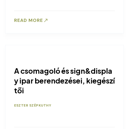
READ MORE
A csomagoló és sign&displa
y ipar berendezései, kiegészí
tői
ESZTER SZÉPKUTHY