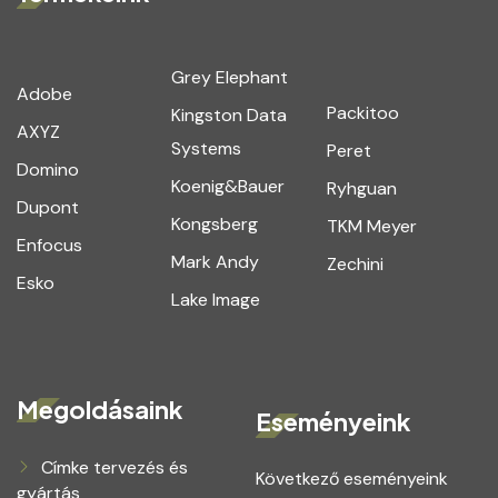
Grey Elephant
Adobe
Packitoo
Kingston Data
AXYZ
Systems
Peret
Domino
Koenig&Bauer
Ryhguan
Dupont
Kongsberg
TKM Meyer
Enfocus
Mark Andy
Zechini
Esko
Lake Image
Megoldásaink
Eseményeink
Címke tervezés és
Következő eseményeink
gyártás