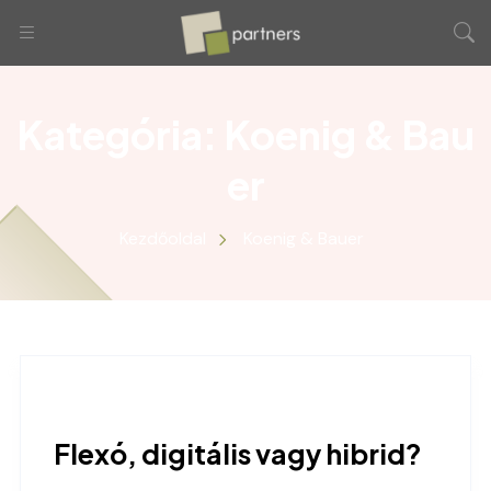
Kategória:
Koenig & Bau
er
Kezdőoldal
Koenig & Bauer
Flexó, digitális vagy hibrid?