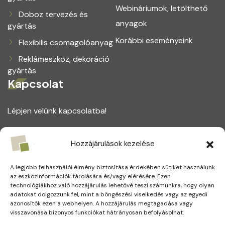
Webináriumok, letölthető
Doboz tervezés és
anyagok
gyártás
Korábbi eseményeink
Flexibilis csomagolóanyag
Reklámeszköz, dekoráció
gyártás
Kapcsolat
Lépjen velünk kapcsolatba!
1164 Budapest, Magtár utca 75.
Hozzájárulások kezelése
+(36) 1 221 5123
A legjobb felhasználói élmény biztosítása érdekében sütiket használunk
info@partners.hu
az eszközinformációk tárolására és/vagy elérésére. Ezen
technológiákhoz való hozzájárulás lehetővé teszi számunkra, hogy olyan
adatokat dolgozzunk fel, mint a böngészési viselkedés vagy az egyedi
azonosítók ezen a webhelyen. A hozzájárulás megtagadása vagy
visszavonása bizonyos funkciókat hátrányosan befolyásolhat.
Social Media