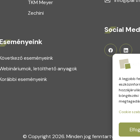
info@partn
TKM Meyer
Zechini
Social Med
Eseményeink
Következő eseményeink
Webináriumok, letölthető anyagok
Korábbi eseményeink
A legjobb f
eszközinfor
hozzájárulá
böngészési 
megtagadása
Cookie szab
Elfo
© Copyright 2026. Minden jog fenntartva.