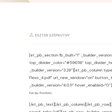
ESZTER SZÉPKUTHY
[et_pb_section fb_built=”1″ _builder_version
top_divider_color=”#596118″ top_divider_
_builder_version=”3.28″][et_pb_column type
Flexo_4.pdf” url_new_window=”on” button_t
_builder_version=”4.0.11″ hover_enabled=”0″]
Forrás: PrintInfo
[/et_pb_text][/et_pb_column][/et_pb_row][/
saved_tabs=”all”][et_pb_row _builder_versio