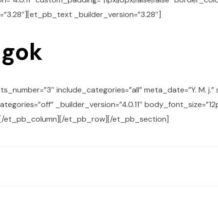
”3.28″][et_pb_text _builder_version=”3.28″]
ágok
sts_number=”3″ include_categories=”all” meta_date=”Y. M. j.
ories=”off” _builder_version=”4.0.11″ body_font_size=”12px”
[/et_pb_column][/et_pb_row][/et_pb_section]