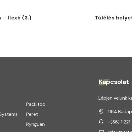
– flexó (3.)
Túlélés helyet
Kapcsolat
Lépjen velünk k
Packitoo
1164 Budap
 Systems
Peret
+(36) 1 221
Ryhguan