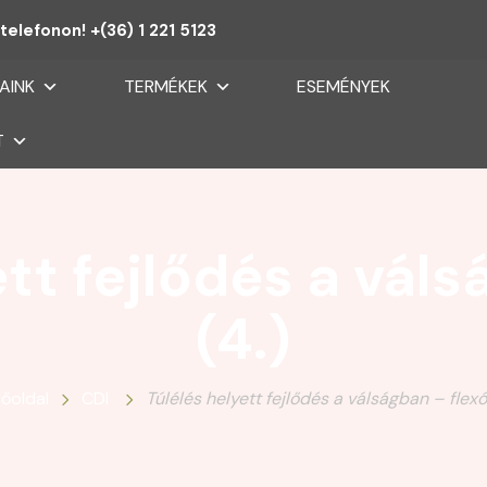
telefonon! +(36) 1 221 5123
AINK
TERMÉKEK
ESEMÉNYEK
T
ett fejlődés a váls
(4.)
őoldal
CDI
Túlélés helyett fejlődés a válságban – flexó 