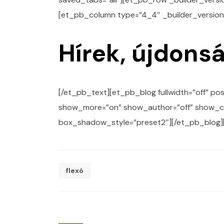
[et_pb_column type=”4_4″ _builder_version=
Hírek, újdons
[/et_pb_text][et_pb_blog fullwidth=”off” po
show_more=”on” show_author=”off” show_categ
box_shadow_style=”preset2″][/et_pb_blog]
flexó