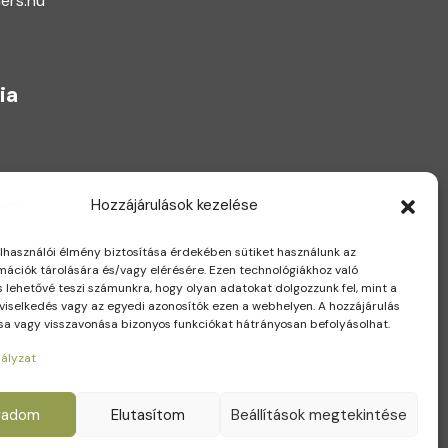
ers.hu
ia
Hozzájárulások kezelése
elhasználói élmény biztosítása érdekében sütiket használunk az
mációk tárolására és/vagy elérésére. Ezen technológiákhoz való
s lehetővé teszi számunkra, hogy olyan adatokat dolgozzunk fel, mint a
viselkedés vagy az egyedi azonosítók ezen a webhelyen. A hozzájárulás
 vagy visszavonása bizonyos funkciókat hátrányosan befolyásolhat.
ályzat
gadom
Elutasítom
Beállítások megtekintése