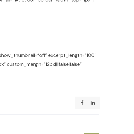
” show_thumbnail=”off” excerpt_length=”100″
 custom_margin=”12px||||false|false”