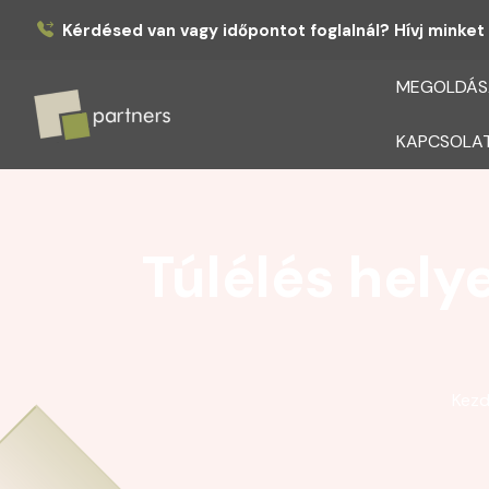
Kérdésed van vagy időpontot foglalnál? Hívj minket 
MEGOLDÁS
KAPCSOLA
Partners
Túlélés hely
Kezd