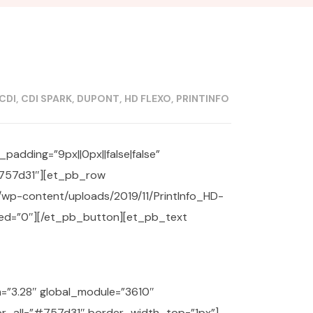
CDI
CDI SPARK
DUPONT
HD FLEXO
PRINTINFO
padding=”9px||0px||false|false”
#757d31″][et_pb_row
/wp-content/uploads/2019/11/PrintInfo_HD-
led=”0″][/et_pb_button][et_pb_text
n=”3.28″ global_module=”3610″
lor_all=”#757d31″ border_width_top=”1px”]