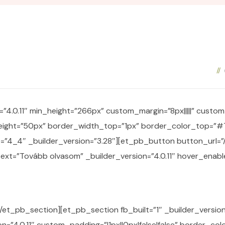
=”4.0.11″ min_height=”266px” custom_margin=”8px|||||” custom_
height=”50px” border_width_top=”1px” border_color_top=”
=”4_4″ _builder_version=”3.28″][et_pb_button button_url=”
ext=”Tovább olvasom” _builder_version=”4.0.11″ hover_enab
et_pb_section][et_pb_section fb_built=”1″ _builder_versio
n=”4.0.11″ custom_padding=”|1px||0px|false|false” border_co